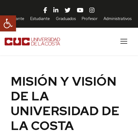
Abrir barra de herramientas
Aspirante
Estudiante
Graduados
Profesor
Administrativos
MISIÓN Y VISIÓN
DE LA
UNIVERSIDAD DE
LA COSTA