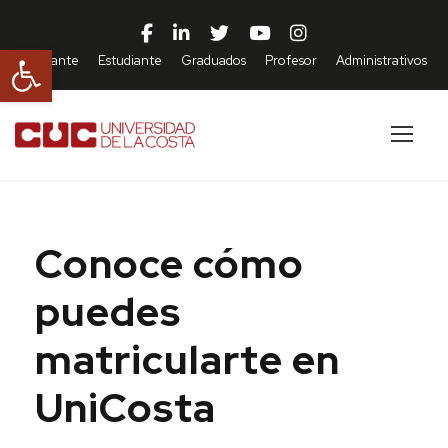
Abrir barra de herramientas
Aspirante
Estudiante
Graduados
Profesor
Administrativos
Conoce cómo
puedes
matricularte en
UniCosta