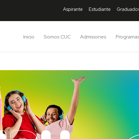
Aspirante
Estudiante
Graduado
Inicio
Somos CUC
Admisiones
Programa