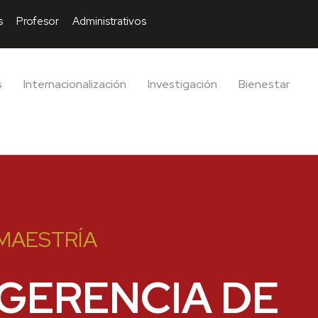
s
Profesor
Administrativos
s
Internacionalización
Investigación
Bienestar
MAESTRÍA
GERENCIA DE