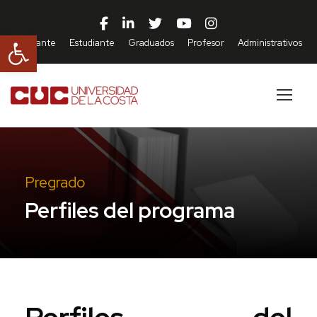
Abrir barra de herramientas
Aspirante
Estudiante
Graduados
Profesor
Administrativos
Pregrado
Perfiles del programa