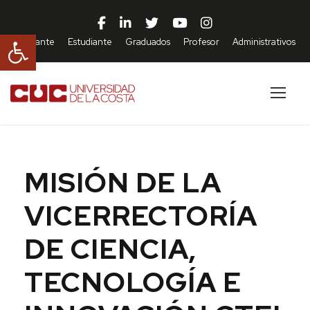
Abrir barra de herramientas
Aspirante
Estudiante
Graduados
Profesor
Administrativos
MISIÓN DE LA
VICERRECTORÍA
DE CIENCIA,
TECNOLOGÍA E