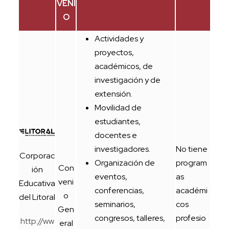
VENI
O
Actividades y
proyectos,
académicos, de
investigación y de
extensión.
Movilidad de
estudiantes,
docentes e
investigadores.
No tiene
Corporac
Organización de
program
Con
ión
eventos,
as
veni
Educativa
conferencias,
académi
o
del Litoral
seminarios,
cos
Gen
congresos, talleres,
profesio
http://ww
eral