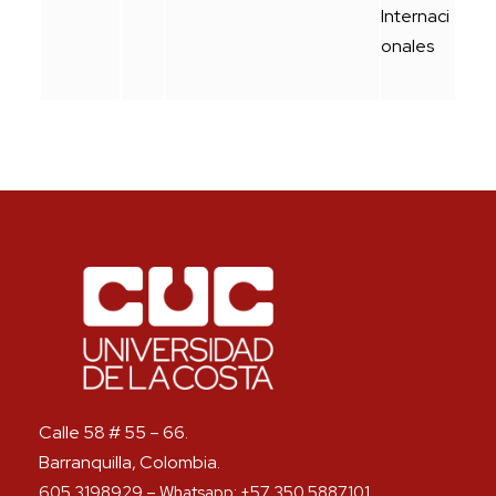
Internaci
onales
Calle 58 # 55 – 66.
Barranquilla, Colombia.
605 3198929 – Whatsapp: +57 350 5887101