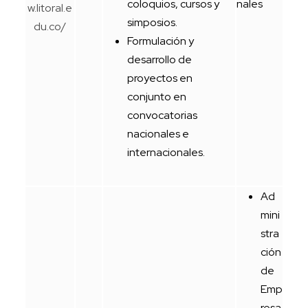
coloquios, cursos y
nales
w.litoral.e
simposios.
du.co/
Formulación y
desarrollo de
proyectos en
conjunto en
convocatorias
nacionales e
internacionales.
Ad
mini
stra
ción
de
Emp
resa