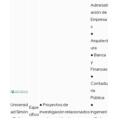
Administr
ación de
Empresa
s
●
Arquitect
ura
● Banca
y
Finanzas
●
Contadu
ría
Pública
Universid
● Proyectos de
●
Espe
ad Simón
investigación relacionados
Ingenierí
cífico