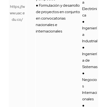
a
● Formulación y desarrollo
https://w
Electróni
de proyectos en conjunto
ww.uac.e
ca
en convocatorias
du.co/
●
nacionales e
Ingenierí
internacionales
a
Industrial
●
Ingenierí
a de
Sistemas
●
Negocio
s
Internaci
onales
●