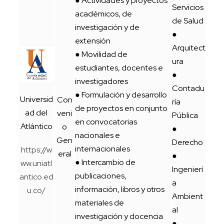
● Actividades y proyectos
Servicios
académicos, de
de Salud
investigación y de
●
extensión
Arquitect
● Movilidad de
ura
estudiantes, docentes e
●
investigadores
Contadu
● Formulación y desarrollo
Universid
Con
ría
de proyectos en conjunto
ad del
veni
Pública
en convocatorias
Atlántico
o
●
nacionales e
Gen
Derecho
internacionales
https://w
eral
●
● Intercambio de
ww.uniatl
Ingenierí
publicaciones,
antico.ed
a
información, libros y otros
u.co/
Ambient
materiales de
al
investigación y docencia
●