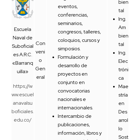
bien
eventos,
tal
conferencias,
Ing.
seminarios,
Am
Escuela
congresos, talleres,
bien
Naval de
coloquios, cursos y
Con
tal
Suboficial
simposios.
veni
Ing.
es A.R.C.
Formulación y
o
Elec
«Barranq
desarrollo de
Gen
tróni
uilla»
proyectos en
eral
ca
conjunto en
https://w
Mae
convocatorias
ww.escuel
stría
nacionales e
anavalsu
en
internacionales.
boficiales.
Des
Intercambio de
edu.co/
arrol
publicaciones,
lo
información, libros y
Sost