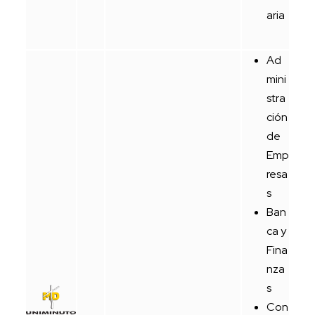
aria
Ad
mini
stra
ción
de
Emp
resa
s
Ban
ca y
Fina
nza
s
Con