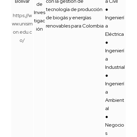
Bolívar
con la gestión de
a Civil
de
tecnología de producción
●
Inves
https://w
de biogás y energías
Ingenierí
tigac
ww.unisim
renovables para Colombia
a
ión
on.edu.c
Eléctrica
o/
●
Ingenierí
a
Industrial
●
Ingenierí
a
Ambient
al
●
Negocio
s