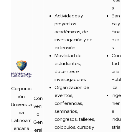
s
Actividades y
Ban
proyectos
ca y
académicos, de
Fina
investigación y de
nza
extensión.
s
Movilidad de
Con
estudiantes,
tad
docentes e
uría
investigadores.
Públ
Organización de
ica
Corporac
eventos,
Inge
ión
Con
conferencias,
nierí
Universita
veni
seminarios,
a
ria
o
congresos, talleres,
Indu
Latinoam
Gen
coloquios, cursos y
stria
ericana
eral