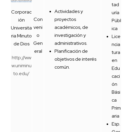
tad
Actividades y
Corporac
uría
Con
proyectos
ión
Públ
veni
académicos, de
Universita
ica
o
investigación y
ria Minuto
Lice
Gen
administrativos.
de Dios
ncia
eral
Planificación de
tura
http://ww
objetivos de interés
en
w.uniminu
común.
Edu
to.edu/
caci
ón
Bási
ca
Prim
aria
Esp.
Ger