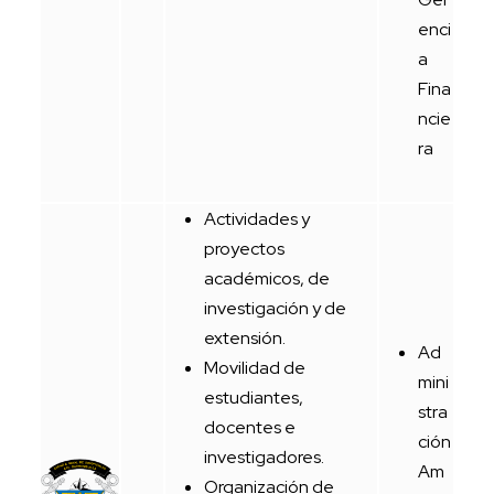
enci
a
Fina
ncie
ra
Actividades y
proyectos
académicos, de
investigación y de
extensión.
Ad
Movilidad de
mini
estudiantes,
stra
docentes e
ción
investigadores.
Am
Organización de