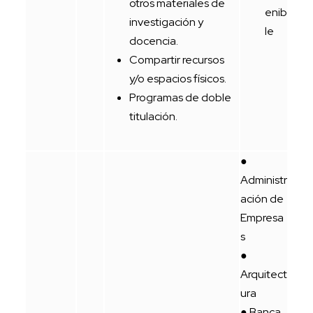
otros materiales de
enib
investigación y
le
docencia.
Compartir recursos
y/o espacios físicos.
Programas de doble
titulación.
●
Administr
ación de
Empresa
s
●
Arquitect
ura
● Banca