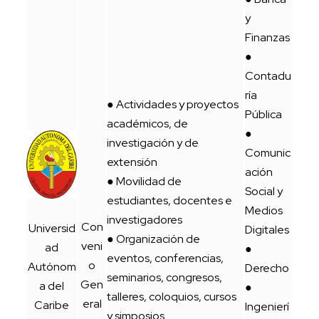
y
Finanzas
●
Contadu
ría
● Actividades y proyectos
Pública
académicos, de
●
investigación y de
Comunic
extensión
ación
● Movilidad de
Social y
estudiantes, docentes e
Medios
investigadores
Con
Universid
Digitales
● Organización de
veni
ad
●
eventos, conferencias,
o
Autónom
Derecho
seminarios, congresos,
Gen
a del
●
talleres, coloquios, cursos
eral
Caribe
Ingenierí
y simposios