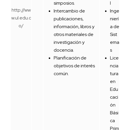
simposios.
l
http://ww
Intercambio de
Inge
w.ul.edu.c
publicaciones,
nierí
o/
información, libros y
a de
otros materiales de
Sist
investigación y
ema
docencia.
s
Planificación de
Lice
objetivos de interés
ncia
común.
tura
en
Edu
caci
ón
Bási
ca
Prim