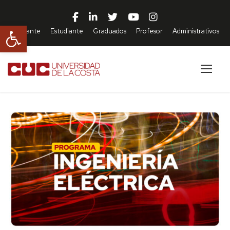
Abrir barra de herramientas
Aspirante
Estudiante
Graduados
Profesor
Administrativos