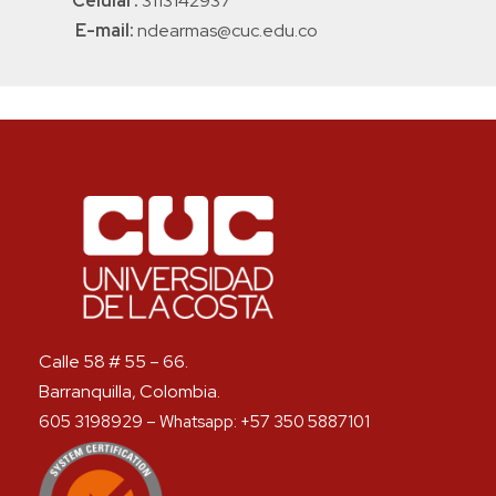
Celular:
3113142937
E-mail:
ndearmas@cuc.edu.co
Calle 58 # 55 – 66.
Barranquilla, Colombia.
605 3198929 – Whatsapp: +57 350 5887101