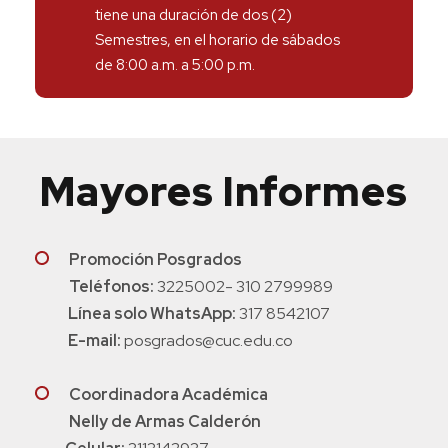
tiene una duración de dos (2)
Semestres, en el horario de sábados
de 8:00 a.m. a 5:00 p.m.
Mayores Informes
Promoción Posgrados
Teléfonos:
3225002- 310 2799989
Línea solo WhatsApp:
317 8542107
E-mail:
posgrados@cuc.edu.co
Coordinadora Académica
Nelly de Armas Calderón