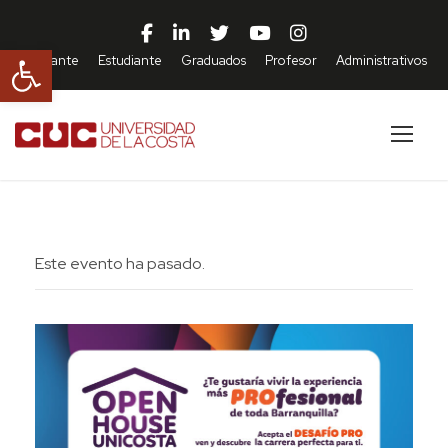
Abrir barra de herramientas
Aspirante
Estudiante
Graduados
Profesor
Administrativos
Este evento ha pasado.