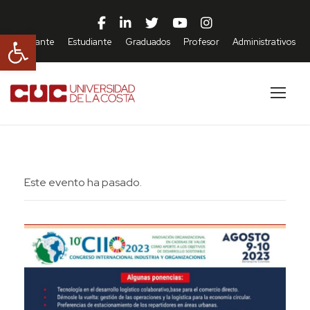
Abrir barra de herramientas
Aspirante
Estudiante
Graduados
Profesor
Administrativos
Este evento ha pasado.