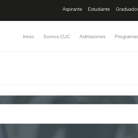
Aspirante
Estudiante
Graduado
Inicio
Somos CUC
Admisiones
Programa