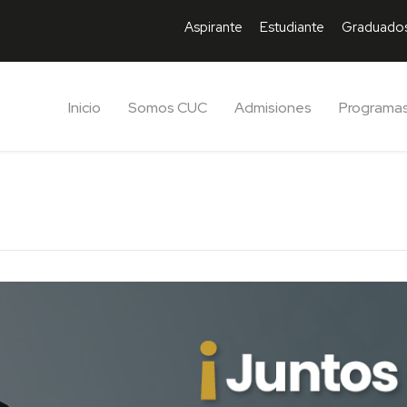
Aspirante
Estudiante
Graduado
Inicio
Somos CUC
Admisiones
Programa