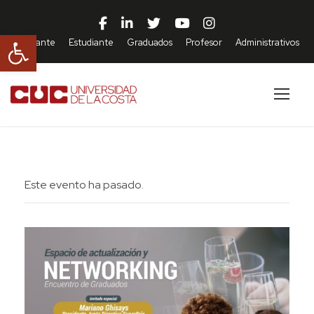
29 SEPTIEMBRE, 2022 @ 6:30 PM
Abrir barra de herramientas
Aspirante
Estudiante
Graduados
Profesor
Administrativos
Este evento ha pasado.