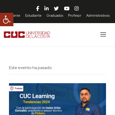
Abrir barra de herramientas
Aspirante
Estudiante
Graduados
Profesor
Administrativos
Este evento ha pasado.