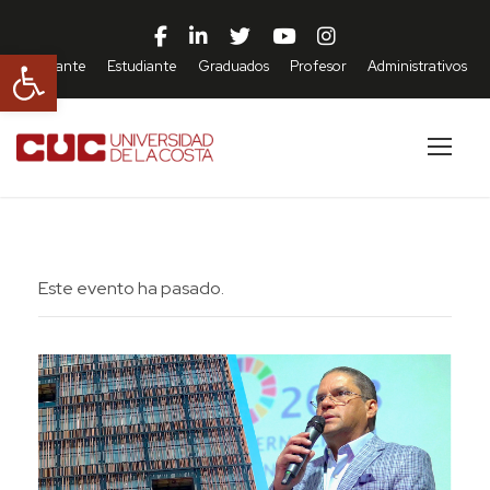
Abrir barra de herramientas
Aspirante
Estudiante
Graduados
Profesor
Administrativos
Este evento ha pasado.