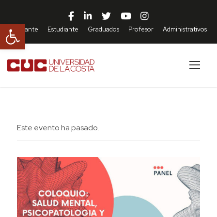
Abrir barra de herramientas
Aspirante
Estudiante
Graduados
Profesor
Administrativos
Este evento ha pasado.