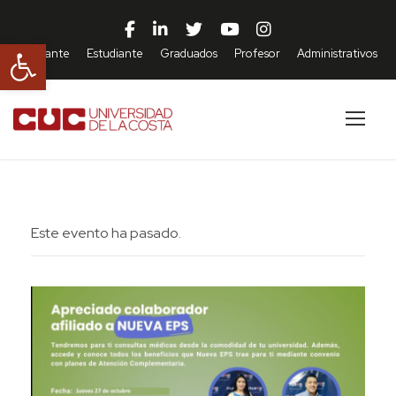
Abrir barra de herramientas
Aspirante
Estudiante
Graduados
Profesor
Administrativos
Este evento ha pasado.