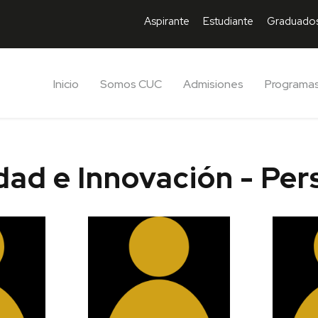
Aspirante
Estudiante
Graduado
Inicio
Somos CUC
Admisiones
Programa
dad e Innovación - Per