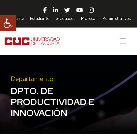
Abrir barra de herramientas
Aspirante
Estudiante
Graduados
Profesor
Administrativos
Departamento
DPTO. DE
PRODUCTIVIDAD E
INNOVACIÓN