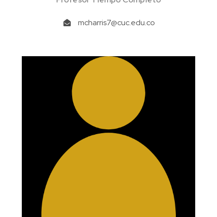
mcharris7@cuc.edu.co