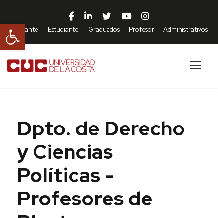
Abrir barra de herramientas
Aspirante
Estudiante
Graduados
Profesor
Administrativos
Dpto. de Derecho
y Ciencias
Políticas -
Profesores de