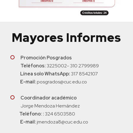
Mayores Informes
Promoción Posgrados
Teléfonos:
3225002- 310 2799989
Línea solo WhatsApp:
317 8542107
E-mail:
posgrados@cuc.edu.co
Coordinador académico
Jorge Mendoza Hernández
Teléfono: :
324 6503580
E-mail:
jmendoza8@cuc.edu.co