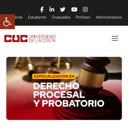
Abrir barra de herramientas
Aspirante
Estudiante
Graduados
Profesor
Administrativos