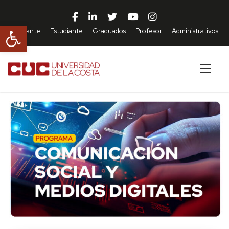
Abrir barra de herramientas
Aspirante
Estudiante
Graduados
Profesor
Administrativos