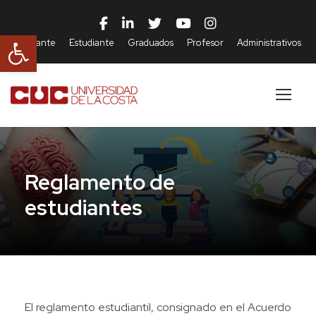
Abrir barra de herramientas
Aspirante
Estudiante
Graduados
Profesor
Administrativos
Reglamento de
estudiantes
El reglamento estudiantil, consignado en el Acuerdo