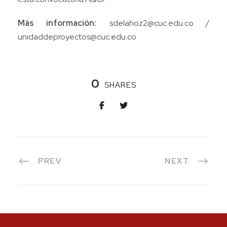
Más información:
sdelahoz2@cuc.edu.co
/
unidaddeproyectos@cuc.edu.co
0
SHARES
PREV
NEXT